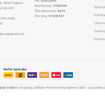
PIB:
103022690
9, 14000 Valjevo
Matični broj:
17505360
Način p
4/242-047;
Šifra delatnosti:
4674
Politika
PDV broj:
131395707
4/144-2464;
Uslovi 
85
Garanci
aljevo@gmail.com
Povraća
Način isporuke:
lat Valjevo
. Sva prava zadržana. Profesionalna oprema i alati – pouzdana 