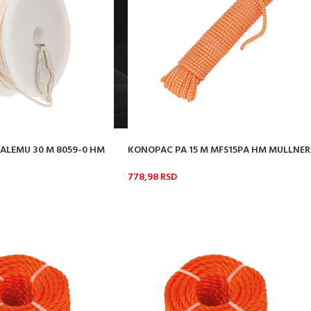
ALEMU 30 M 8059-0 HM
KONOPAC PA 15 M MFS15PA HM MULLNER
778,98
RSD