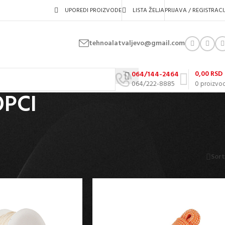
UPOREDI PROIZVODE
LISTA ŽELJA
PRIJAVA / REGISTRACI
tehnoalatvaljevo@gmail.com
0,00
RSD
064/144-2464
064/222-8885
0
proizvo
OPCI
eni su od kvalitetnih i izdržljivih materijala. Pogodni su za radionice, garaže,
Prikaži
9
12
18
24
Sort