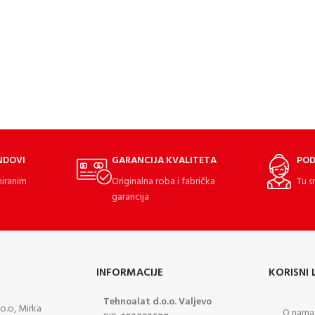
NDOVI
GARANCIJA KVALITETA
POD
miranim
Originalna roba i fabrička
Tu s
garancija
INFORMACIJE
KORISNI 
Tehnoalat d.o.o. Valjevo
o.o, Mirka
O nama