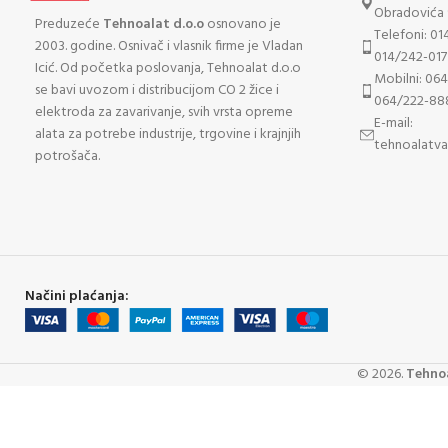
Obradovića 
Preduzeće
Tehnoalat d.o.o
osnovano je
Telefoni: 01
2003. godine. Osnivač i vlasnik firme je Vladan
014/242-017
Icić. Od početka poslovanja, Tehnoalat d.o.o
Mobilni: 06
se bavi uvozom i distribucijom CO 2 žice i
064/222-88
elektroda za zavarivanje, svih vrsta opreme
E-mail:
alata za potrebe industrije, trgovine i krajnjih
tehnoalatv
potrošača.
Načini plaćanja:
©
2026
.
Tehnoa