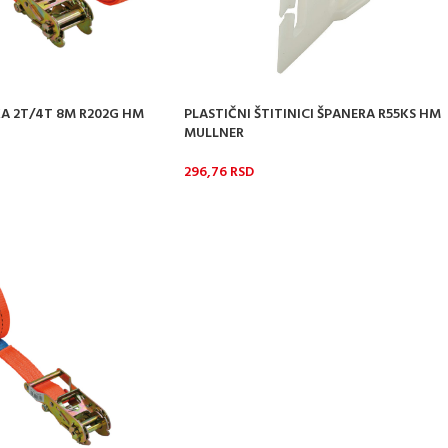
A 2T/4T 8M R202G HM
PLASTIČNI ŠTITINICI ŠPANERA R55KS HM
MULLNER
296,76
RSD