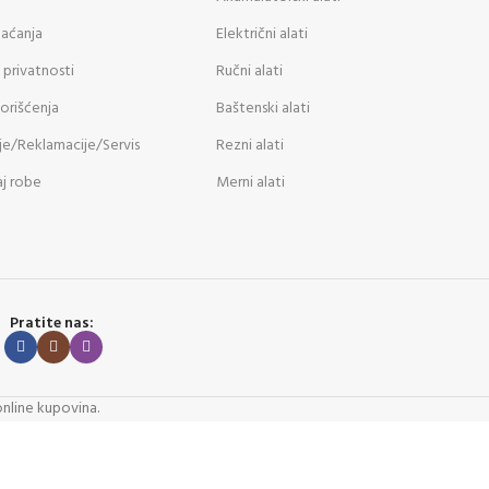
laćanja
Električni alati
 privatnosti
Ručni alati
korišćenja
Baštenski alati
je/Reklamacije/Servis
Rezni alati
j robe
Merni alati
Pratite nas:
online kupovina.