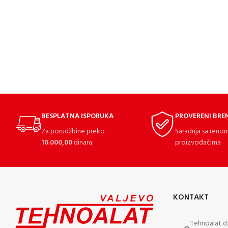
BESPLATNA ISPORUKA
PROVERENI BRE
Za porudžbine preko
Saradnja sa reno
10.000,00
dinara.
proizvođačima
KONTAKT
Tehnoalat d.