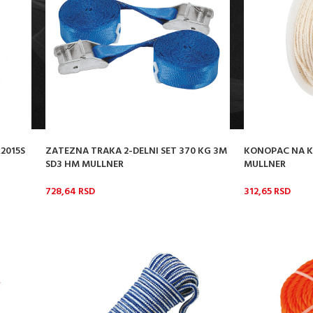
2015S
ZATEZNA TRAKA 2-DELNI SET 370 KG 3M
KONOPAC NA K
SD3 HM MULLNER
MULLNER
728,64
RSD
312,65
RSD