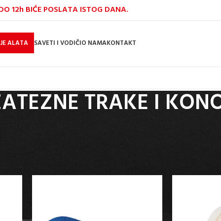
O 12h BIĆE POSLATA ISTOG DANA.
JE ALATA
SAVETI I VODIČI
O NAMA
KONTAKT
ZATEZNE TRAKE I KON
amenjeni su za sigurno pričvršćivanje i transport različitih vrsta tereta. Izrađ
ponudi se nalaze različiti modeli za profesionalne i kućne potrebe.
I
/
HM MULLNER ALATI
/
ZATEZNE TRAKE I KONOPCI