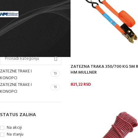
FILTRIRAJ PO BRENDU
HM MULLNER
15
FILTRIRAJ PO KATEGORIJI
ZATEZNA TRAKA 350/700 KG 5M R
ZATEZNE TRAKE I
HM MULLNER
19
KONOPCI
821,22
RSD
ZATEZNE TRAKE I
19
KONOPCI
STATUS ZALIHA
Na akciji
Na stanju