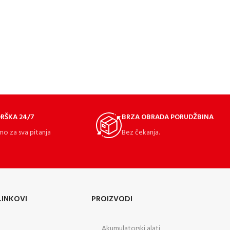
RŠKA 24/7
BRZA OBRADA PORUDŽBINA
mo za sva pitanja
Bez čekanja.
LINKOVI
PROIZVODI
Akumulatorski alati