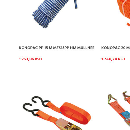
KONOPAC PP 15 M MFS15PP HM MULLNER
KONOPAC 20 M
1.263,86
RSD
1.748,74
RSD