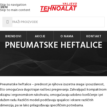
Skip to navigation
MENI
Skip to main content
BRENDOVI
AKCIJE
O NAMA
KONTAKT
PNEUMATSKE HEFTALICE
Pneumatske heftalice su profesionalni alati koji koriste komprimovani
vazduh za brzo i snažno zabijanje spajalica ili eksera u različite materijale.
Namenjene su za stolarske radionice, tapetarske poslove, proizvodnju
nameštaja, pakovanje i mnoge druge primene gde je potrebna brzina i
preciznost.
Pneumatske heftalice – prednost je njihova izuzetna snaga i pouzdanost,
što omogućava dugotrajan rad bez pregrevanja. Zahvaljujući kompaktnom
dizajnu i ergonomskom rukohvatu, omogućavaju udobno korišćenje i pri
dužem radu. Različiti modeli podržavaju spajalice i eksere različitih
dimenzija, pa se lako prilagođavaju specifičnim potrebama.