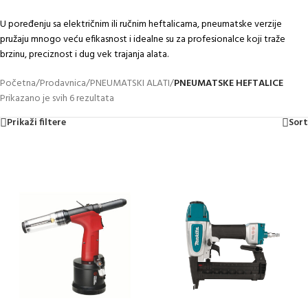
U poređenju sa električnim ili ručnim heftalicama, pneumatske verzije
pružaju mnogo veću efikasnost i idealne su za profesionalce koji traže
brzinu, preciznost i dug vek trajanja alata.
Početna
/
Prodavnica
/
PNEUMATSKI ALATI
/
PNEUMATSKE HEFTALICE
Prikazano je svih 6 rezultata
Prikaži filtere
Sort