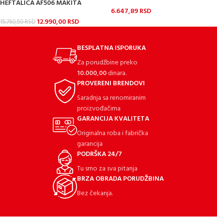
HEFTALICA AF506 MAKITA
6.647,89
RSD
12.990,00
RSD
15.760,50
RSD
BESPLATNA ISPORUKA
Za porudžbine preko
10.000,00
dinara.
PROVERENI BRENDOVI
Saradnja sa renomiranim
proizvođačima
GARANCIJA KVALITETA
Originalna roba i fabrička
garancija
PODRŠKA 24/7
Tu smo za sva pitanja
BRZA OBRADA PORUDŽBINA
Bez čekanja.