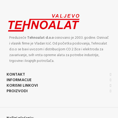
Preduzeće
Tehnoalat d.o.o
osnovano je 2003. godine. Osnivač
i vlasnik firme je Vladan Icić. Od početka poslovanja, Tehnoalat
d.o.o se bavi uvozom i distribucijom CO 2 žice i elektroda za
zavarivanje, svih vrsta opreme alata za potrebe industrije,
trgovine i krajnjih potrošača.
KONTAKT
INFORMACIJE
KORISNI LINKOVI
PROIZVODI