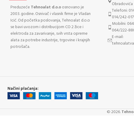
Obradovića 
Preduzeće
Tehnoalat d.o.o
osnovano je
Telefoni: 01
2003. godine. Osnivač i vlasnik firme je Vladan
014/242-017
Icić. Od početka poslovanja, Tehnoalat d.o.o
Mobilni: 06
se bavi uvozom i distribucijom CO 2 žice i
064/222-88
elektroda za zavarivanje, svih vrsta opreme
E-mail:
alata za potrebe industrije, trgovine i krajnjih
tehnoalatv
potrošača.
Načini plaćanja:
©
2026
.
Tehnoa