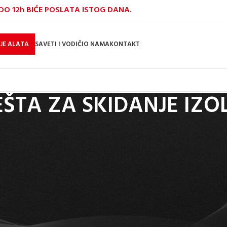
O 12h BIĆE POSLATA ISTOG DANA.
JE ALATA
SAVETI I VODIČI
O NAMA
KONTAKT
EŠTA ZA SKIDANJE IZO
vljaju neophodan alat svakog električara i majstora koji radi s kablovima i
a za skidanje izolacije
, kao i klasični modeli. Izrađeni od visokokvalit
nstalaterskim radovima ili za kućne popravke,
klešta za skidanje izolacije
iz
LEŠTA
/
KLEŠTA ZA SKIDANJE IZOLACIJE