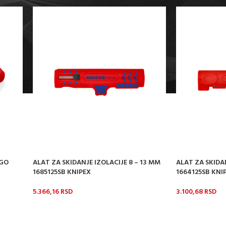
RGO
ALAT ZA SKIDANJE IZOLACIJE 8 – 13 MM
ALAT ZA SKIDA
1685125SB KNIPEX
1664125SB KNI
5.366,16
RSD
3.100,68
RSD