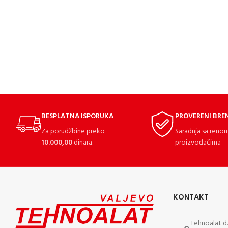
BESPLATNA ISPORUKA
PROVERENI BRE
Za porudžbine preko
Saradnja sa reno
10.000,00
dinara.
proizvođačima
KONTAKT
Tehnoalat d.