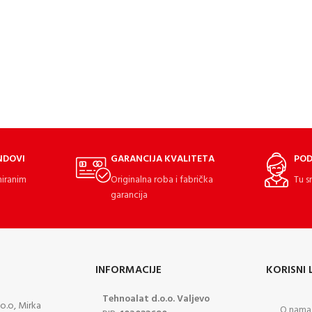
NDOVI
GARANCIJA KVALITETA
POD
miranim
Originalna roba i fabrička
Tu s
garancija
INFORMACIJE
KORISNI 
Tehnoalat d.o.o. Valjevo
o.o, Mirka
O nama