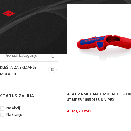
FILTRIRAJ PO BRENDU
KNIPEX
11
FILTRIRAJ PO KATEGORIJI
KLEŠTA ZA SKIDANJE
10
IZOLACIJE
ALAT ZA SKIDANJE IZOLACIJE – E
STATUS ZALIHA
STRIPER 169501SB KNIPEX
Na akciji
4.823,28
RSD
Na stanju