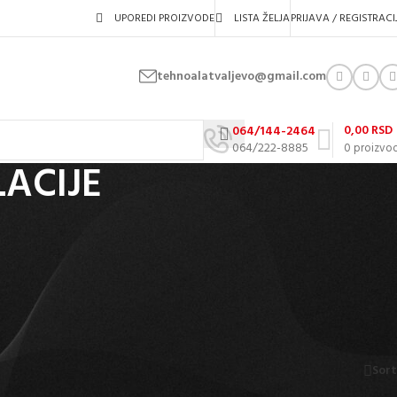
UPOREDI PROIZVODE
LISTA ŽELJA
PRIJAVA / REGISTRACI
tehnoalatvaljevo@gmail.com
0,00
RSD
064/144-2464
064/222-8885
0
proizvo
LACIJE
 električnim instalacijama. Omogućavaju brzo, precizno i bezbedno skidanje
etnog čelika sa ergonomski oblikovanim drškama koje obezbeđuju udoban i
 naše ponude garantuju preciznost, trajnost i jednostavnost upotrebe.
Prikaži
9
12
18
24
Sort