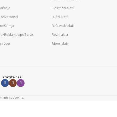
laćanja
Električni alati
 privatnosti
Ručni alati
korišćenja
Baštenski alati
je/Reklamacije/Servis
Rezni alati
j robe
Merni alati
Pratite nas:
online kupovina.