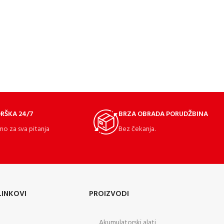
RŠKA 24/7
BRZA OBRADA PORUDŽBINA
mo za sva pitanja
Bez čekanja.
LINKOVI
PROIZVODI
Akumulatorski alati