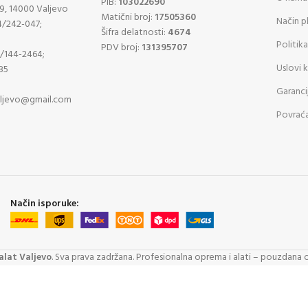
PIB:
103022690
9, 14000 Valjevo
Matični broj:
17505360
Način p
4/242-047;
Šifra delatnosti:
4674
Politika
PDV broj:
131395707
4/144-2464;
Uslovi 
85
Garanci
aljevo@gmail.com
Povraća
Način isporuke:
lat Valjevo
. Sva prava zadržana. Profesionalna oprema i alati – pouzdana 