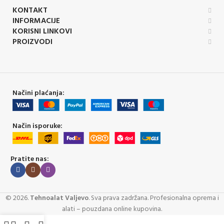
KONTAKT
INFORMACIJE
KORISNI LINKOVI
PROIZVODI
Načini plaćanja:
Način isporuke:
Pratite nas:
©
2026
.
Tehnoalat Valjevo
. Sva prava zadržana. Profesionalna oprema i
alati – pouzdana online kupovina.