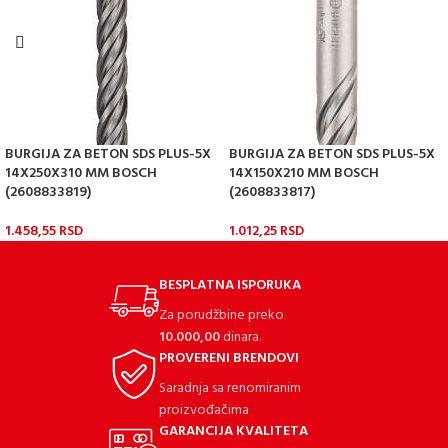
BURGIJA ZA BETON SDS PLUS-5X
BURGIJA ZA BETON SDS PLUS-5X
14X250X310 MM BOSCH
14X150X210 MM BOSCH
(2608833819)
(2608833817)
1.458,55
RSD
1.012,25
RSD
BESPLATNA ISPORUKA
Za porudžbine preko
10.000,00
dinara.
PROVERENI BRENDOVI
Saradnja sa renomiranim
proizvođačima
GARANCIJA KVALITETA