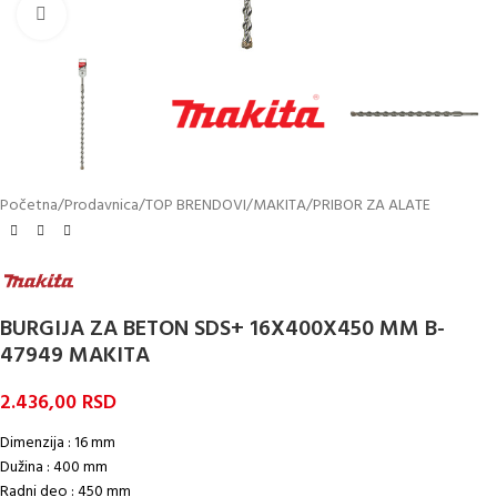
Kliknite za uvećanje
Početna
/
Prodavnica
/
TOP BRENDOVI
/
MAKITA
/
PRIBOR ZA ALATE
BURGIJA ZA BETON SDS+ 16X400X450 MM B-
47949 MAKITA
2.436,00
RSD
Dimenzija : 16 mm
Dužina : 400 mm
Radni deo : 450 mm