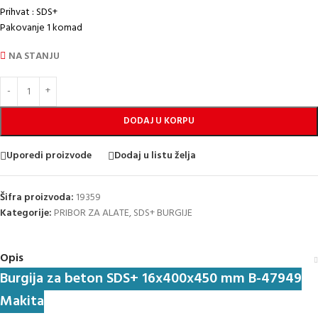
Prihvat : SDS+
Pakovanje 1 komad
NA STANJU
DODAJ U KORPU
Uporedi proizvode
Dodaj u listu želja
Šifra proizvoda:
19359
Kategorije:
PRIBOR ZA ALATE
,
SDS+ BURGIJE
Opis
Burgija za beton SDS+ 16x400x450 mm B-47949
Makita