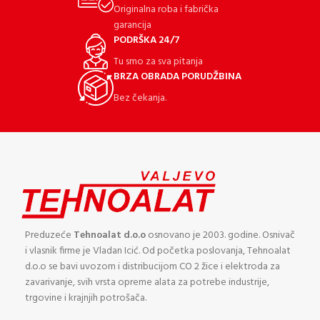
Originalna roba i fabrička
garancija
PODRŠKA 24/7
Tu smo za sva pitanja
BRZA OBRADA PORUDŽBINA
Bez čekanja.
Preduzeće
Tehnoalat d.o.o
osnovano je 2003. godine. Osnivač
i vlasnik firme je Vladan Icić. Od početka poslovanja, Tehnoalat
d.o.o se bavi uvozom i distribucijom CO 2 žice i elektroda za
zavarivanje, svih vrsta opreme alata za potrebe industrije,
trgovine i krajnjih potrošača.