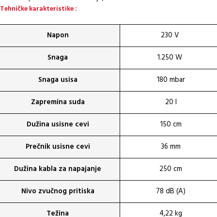
Tehničke karakteristike :
Napon
230 V
Snaga
1.250 W
Snaga usisa
180 mbar
Zapremina suda
20 l
Dužina usisne cevi
150 cm
Prečnik usisne cevi
36 mm
Dužina kabla za napajanje
250 cm
Nivo zvučnog pritiska
78 dB (A)
Težina
4,22 kg