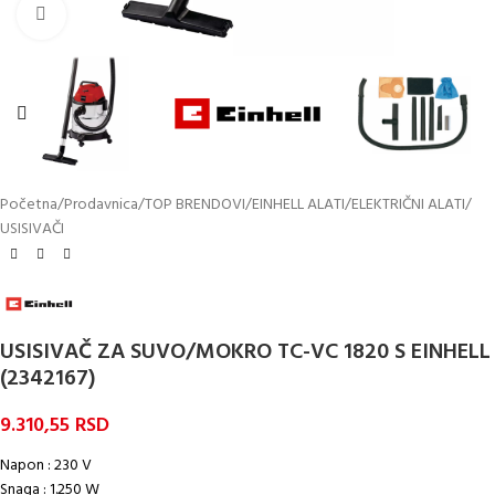
Kliknite za uvećanje
Početna
/
Prodavnica
/
TOP BRENDOVI
/
EINHELL ALATI
/
ELEKTRIČNI ALATI
/
USISIVAČI
USISIVAČ ZA SUVO/MOKRO TC-VC 1820 S EINHELL
(2342167)
9.310,55
RSD
Napon : 230 V
Snaga : 1.250 W