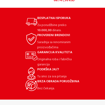
68.741,36
RSD
BESPLATNA ISPORUKA
Za porudžbine preko
10.000,00
dinara.
PROVERENI BRENDOVI
Saradnja sa renomiranim
proizvođačima
GARANCIJA KVALITETA
Originalna roba i fabrička
garancija
PODRŠKA 24/7
Tu smo za sva pitanja
BRZA OBRADA PORUDŽBINA
Bez čekanja.