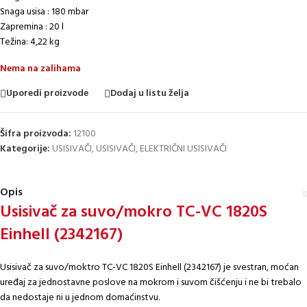
Snaga usisa : 180 mbar
Zapremina : 20 l
Težina: 4,22 kg
Nema na zalihama
Uporedi proizvode
Dodaj u listu želja
Šifra proizvoda:
12100
Kategorije:
USISIVAČI
,
USISIVAČI
,
ELEKTRIČNI USISIVAČI
Opis
Usisivač za suvo/mokro TC-VC 1820S
Einhell (2342167)
Usisivač za suvo/moktro TC-VC 1820S Einhell (2342167) je svestran, moćan
uređaj za jednostavne poslove na mokrom i suvom čišćenju i ne bi trebalo
da nedostaje ni u jednom domaćinstvu.