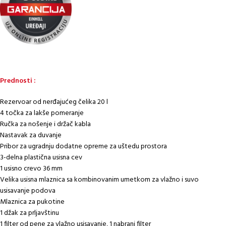
Prednosti :
Rezervoar od nerđajućeg čelika 20 l
4 točka za lakše pomeranje
Ručka za nošenje i držač kabla
Nastavak za duvanje
Pribor za ugradnju dodatne opreme za uštedu prostora
3-delna plastična usisna cev
1 usisno crevo 36 mm
Velika usisna mlaznica sa kombinovanim umetkom za vlažno i suvo
usisavanje podova
Mlaznica za pukotine
1 džak za prljavštinu
1 filter od pene za vlažno usisavanje, 1 nabrani filter