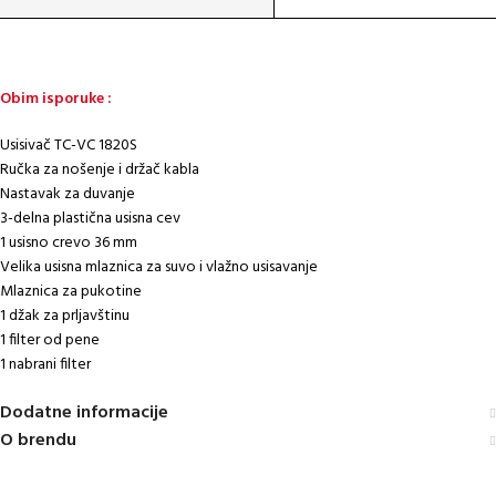
Obim isporuke :
Usisivač TC-VC 1820S
Ručka za nošenje i držač kabla
Nastavak za duvanje
3-delna plastična usisna cev
1 usisno crevo 36 mm
Velika usisna mlaznica za suvo i vlažno usisavanje
Mlaznica za pukotine
1 džak za prljavštinu
1 filter od pene
1 nabrani filter
Dodatne informacije
O brendu