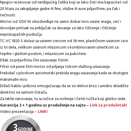
Njegov rezervoar od nerđajućeg čelika koji se lako čisti ima kapacitet od
20 litara za sakupljanje grube ili fine, vlažne ili suve prljavštine, pa čak i
tečnosti.
Motor od 1250 W obezbeđuje ne samo dobar nivo usisne snage, već i
dovoljan pritisak na priključak za duvanje za lako čišćenje i čišćenje
nepristupačnih područja.
TC-VC 1820 S dolazi sa usisnim crevom od 36 mm, plastičnom usisnom cevi
iz tri dela, velikom usisnom mlaznicom s kombinovanim umetkom za
tepihe i glatkim podom, i mlaznicom za pukotine.
Džak za prljavštinu čini usisavanje čistim.
Filter od pene štiti motor od prljanja tokom vlažnog usisavanja.
Prekidač s plovkom automatski prekida snagu usisavanja kada se dostigne
maksimalni nivo.
Držači kabla i pribora omogućavaju da se svi delovi brzo i uredno skladište
direktno na samom čistaču.
Za lakše rukovanje, tu su ručice za nošenje i četiri točka koji glatko rade.
Garancija 2 + 1 godinu uz produženje na sajtu –
Link za produžetak!
Video prezentacija –
LINK!