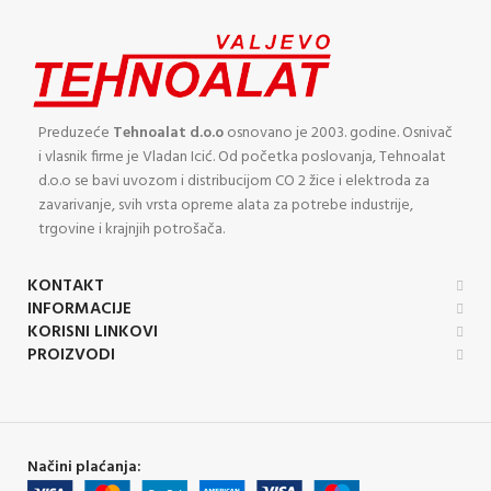
Preduzeće
Tehnoalat d.o.o
osnovano je 2003. godine. Osnivač
i vlasnik firme je Vladan Icić. Od početka poslovanja, Tehnoalat
d.o.o se bavi uvozom i distribucijom CO 2 žice i elektroda za
zavarivanje, svih vrsta opreme alata za potrebe industrije,
trgovine i krajnjih potrošača.
KONTAKT
INFORMACIJE
KORISNI LINKOVI
PROIZVODI
Načini plaćanja: