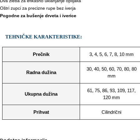
Dva žleba za efikasno uklanjanje opiljaka
Oštri zupci za precizne rupe bez iverja
Pogodne za bušenje drveta i iverice
TEHNIČKE KARAKTERISTIKE:
Prečnik
3, 4, 5, 6, 7, 8, 10 mm
30, 40, 50, 60, 70, 80, 80
Radna dužina
mm
61, 75, 86, 93, 109, 117,
Ukupna dužina
120 mm
Prihvat
Cilindrični