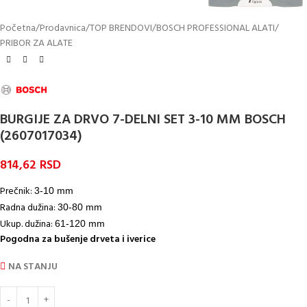
Početna
/
Prodavnica
/
TOP BRENDOVI
/
BOSCH PROFESSIONAL ALATI
/
PRIBOR ZA ALATE
BURGIJE ZA DRVO 7-DELNI SET 3-10 MM BOSCH
(2607017034)
814,62
RSD
Prečnik:
3-10 mm
Radna dužina:
30-80 mm
Ukup. dužina:
61-120 mm
Pogodna za bušenje drveta i iverice
NA STANJU