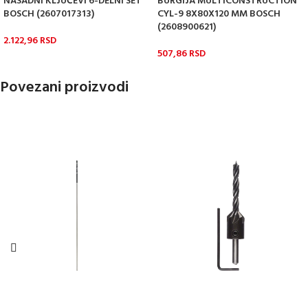
NASADNI KLJUČEVI 6-DELNI SET
BURGIJA MULTICONSTRUCTION
BOSCH (2607017313)
CYL-9 8X80X120 MM BOSCH
(2608900621)
2.122,96
RSD
507,86
RSD
Povezani proizvodi