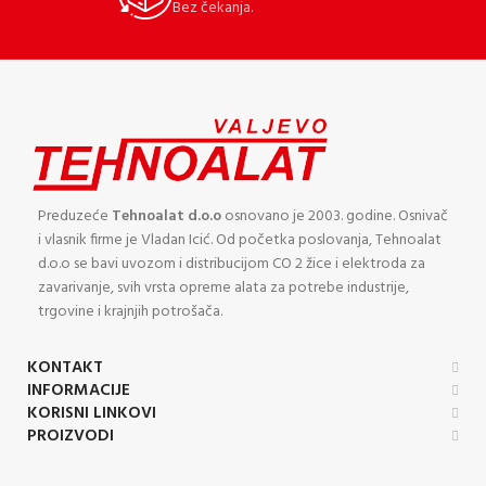
Bez čekanja.
Preduzeće
Tehnoalat d.o.o
osnovano je 2003. godine. Osnivač
i vlasnik firme je Vladan Icić. Od početka poslovanja, Tehnoalat
d.o.o se bavi uvozom i distribucijom CO 2 žice i elektroda za
zavarivanje, svih vrsta opreme alata za potrebe industrije,
trgovine i krajnjih potrošača.
KONTAKT
INFORMACIJE
KORISNI LINKOVI
PROIZVODI