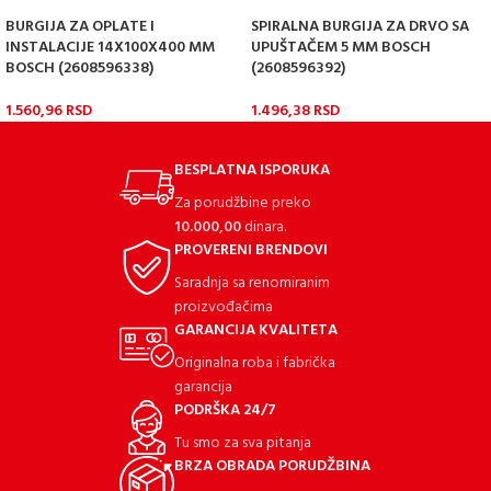
BURGIJA ZA OPLATE I
SPIRALNA BURGIJA ZA DRVO SA
INSTALACIJE 14X100X400 MM
UPUŠTAČEM 5 MM BOSCH
BOSCH (2608596338)
(2608596392)
1.560,96
RSD
1.496,38
RSD
BESPLATNA ISPORUKA
Za porudžbine preko
10.000,00
dinara.
PROVERENI BRENDOVI
Saradnja sa renomiranim
proizvođačima
GARANCIJA KVALITETA
Originalna roba i fabrička
garancija
PODRŠKA 24/7
Tu smo za sva pitanja
BRZA OBRADA PORUDŽBINA