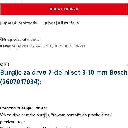
DODAJ U KORPU
Uporedi proizvode
Dodaj u listu želja
Šifra proizvoda:
21677
Kategorije:
PRIBOR ZA ALATE
,
BURGIJE ZA DRVO
Opis
Burgije za drvo 7-delni set 3-10 mm Bosch
(2607017034):
Precizno bušenje u drvetu
Vrh za drvo centrira burgiju, što vam pomaže da pravite čiste i
precizne rupe