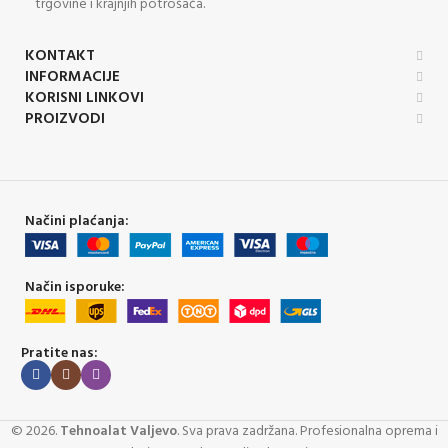
trgovine i krajnjih potrošača.
KONTAKT
INFORMACIJE
KORISNI LINKOVI
PROIZVODI
Načini plaćanja:
Način isporuke:
Pratite nas:
©
2026
.
Tehnoalat Valjevo
. Sva prava zadržana. Profesionalna oprema i