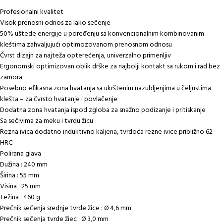
Profesionalni kvalitet
Visok prenosni odnos za lako sečenje
50% uštede energije u poređenju sa konvencionalnim kombinovanim
kleštima zahvaljujući optimozovanom prenosnom odnosu
Čvrst dizajn za najteža opterećenja, univerzalno primenljiv
Ergonomski optimizovan oblik drške za najbolji kontakt sa rukom i rad bez
zamora
Posebno efikasna zona hvatanja sa ukrštenim nazubljenjima u čeljustima
klešta – za čvrsto hvatanje i povlačenje
Dodatna zona hvatanja ispod zgloba za snažno podizanje i pritiskanje
Sa sečivima za meku i tvrdu žicu
Rezna ivica dodatno induktivno kaljena, tvrdoća rezne ivice približno 62
HRC
Polirana glava
Dužina : 240 mm
Širina : 55 mm
Visina : 25 mm
Težina : 460 g
Prečnik sečenja srednje tvrde žice : Ø 4,6 mm
Prečnik sečenja tvrde žiec : Ø 3,0 mm