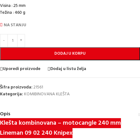
Visina : 25 mm
Težina : 460 g
NA STANJU
DODAJ U KORPU
Uporedi proizvode
Dodaj u listu želja
Šifra proizvoda:
21561
Kategorija:
KOMIBINOVANA KLEŠTA
Opis
Klešta kombinovana – motocangle 240 mm
Lineman 09 02 240 Knipex