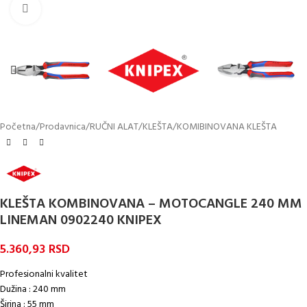
Kliknite za uvećanje
Početna
/
Prodavnica
/
RUČNI ALAT
/
KLEŠTA
/
KOMIBINOVANA KLEŠTA
KLEŠTA KOMBINOVANA – MOTOCANGLE 240 MM
LINEMAN 0902240 KNIPEX
5.360,93
RSD
Profesionalni kvalitet
Dužina : 240 mm
Širina : 55 mm