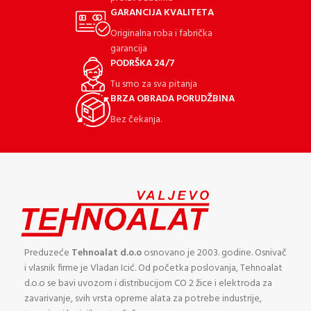
GARANCIJA KVALITETA
Originalna roba i fabrička
garancija
PODRŠKA 24/7
Tu smo za sva pitanja
BRZA OBRADA PORUDŽBINA
Bez čekanja.
Preduzeće
Tehnoalat d.o.o
osnovano je 2003. godine. Osnivač
i vlasnik firme je Vladan Icić. Od početka poslovanja, Tehnoalat
d.o.o se bavi uvozom i distribucijom CO 2 žice i elektroda za
zavarivanje, svih vrsta opreme alata za potrebe industrije,