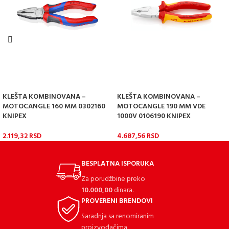
KLEŠTA KOMBINOVANA –
KLEŠTA KOMBINOVANA –
MOTOCANGLE 160 MM 0302160
MOTOCANGLE 190 MM VDE
KNIPEX
1000V 0106190 KNIPEX
2.119,32
RSD
4.687,56
RSD
BESPLATNA ISPORUKA
Za porudžbine preko
10.000,00
dinara.
PROVERENI BRENDOVI
Saradnja sa renomiranim
proizvođačima