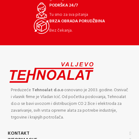
PODRŠKA 24/7
Tu smo za sva pitanja
BRZA OBRADA PORUDŽBINA
Bez čekanja.
Preduzeće
Tehnoalat d.o.o
osnovano je 2003. godine. Osnivač
i vlasnik firme je Vladan Icić. Od početka poslovanja, Tehnoalat
d.o.o se bavi uvozom i distribucijom CO 2 žice i elektroda za
zavarivanje, svih vrsta opreme alata za potrebe industrije,
trgovine i krajnjih potrošača.
KONTAKT