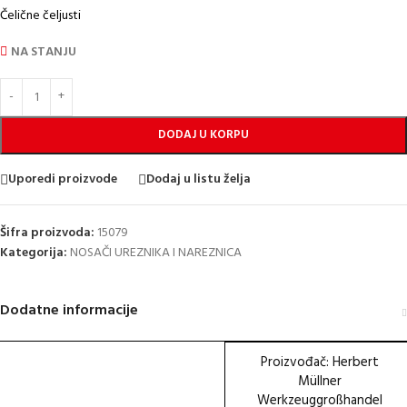
Čelične čeljusti
NA STANJU
DODAJ U KORPU
Uporedi proizvode
Dodaj u listu želja
Šifra proizvoda:
15079
Kategorija:
NOSAČI UREZNIKA I NAREZNICA
Dodatne informacije
Proizvođač: Herbert
Müllner
Werkzeuggroßhandel