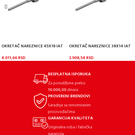
OKRETAČ NAREZNICE 45X18 IAT
OKRETAČ NAREZNICE 38X14 IAT
4.011,66
RSD
2.908,54
RSD
BESPLATNA ISPORUKA
Za porudžbine preko
10.000,00
dinara.
PROVERENI BRENDOVI
Saradnja sa renomiranim
proizvođačima
GARANCIJA KVALITETA
Originalna roba i fabrička
garancija