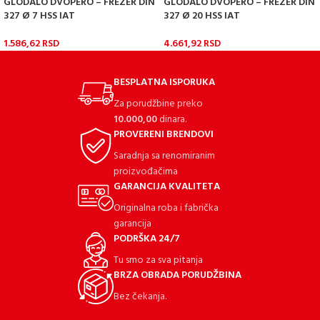
GLODALO DVOPERO – FREZER DIN
GLODALO DVOPERO – FREZER DIN
327 Ø 7 HSS IAT
327 Ø 20 HSS IAT
1.586,62
RSD
4.661,92
RSD
BESPLATNA ISPORUKA
Za porudžbine preko
10.000,00
dinara.
PROVERENI BRENDOVI
Saradnja sa renomiranim
proizvođačima
GARANCIJA KVALITETA
Originalna roba i fabrička
garancija
PODRŠKA 24/7
Tu smo za sva pitanja
BRZA OBRADA PORUDŽBINA
Bez čekanja.