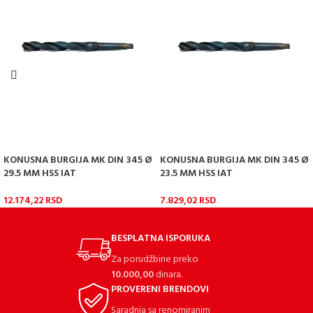
KONUSNA BURGIJA MK DIN 345 Ø
KONUSNA BURGIJA MK DIN 345 Ø
29.5 MM HSS IAT
23.5 MM HSS IAT
12.174,22
RSD
7.829,02
RSD
BESPLATNA ISPORUKA
Za porudžbine preko
10.000,00
dinara.
PROVERENI BRENDOVI
Saradnja sa renomiranim