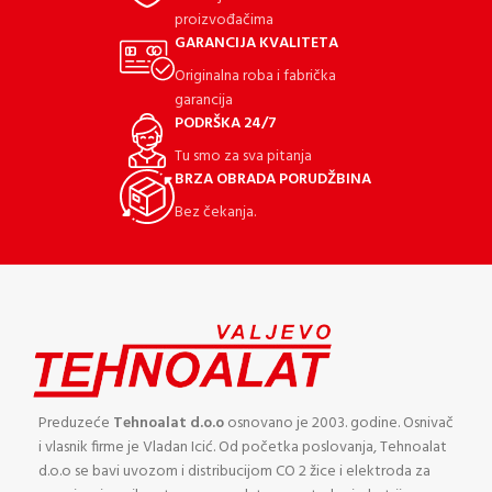
proizvođačima
GARANCIJA KVALITETA
Originalna roba i fabrička
garancija
PODRŠKA 24/7
Tu smo za sva pitanja
BRZA OBRADA PORUDŽBINA
Bez čekanja.
Preduzeće
Tehnoalat d.o.o
osnovano je 2003. godine. Osnivač
i vlasnik firme je Vladan Icić. Od početka poslovanja, Tehnoalat
d.o.o se bavi uvozom i distribucijom CO 2 žice i elektroda za