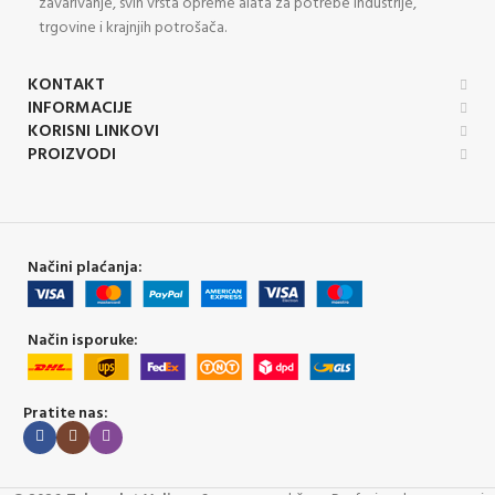
zavarivanje, svih vrsta opreme alata za potrebe industrije,
trgovine i krajnjih potrošača.
KONTAKT
INFORMACIJE
KORISNI LINKOVI
PROIZVODI
Načini plaćanja:
Način isporuke:
Pratite nas: