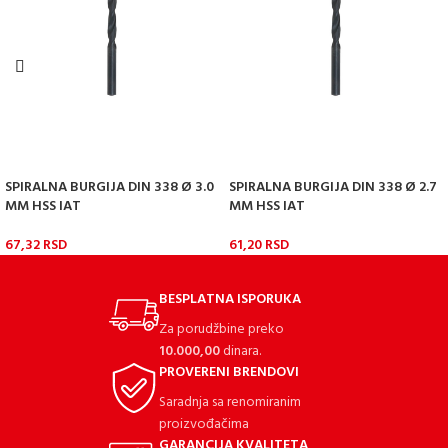
SPIRALNA BURGIJA DIN 338 Ø 3.0
SPIRALNA BURGIJA DIN 338 Ø 2.7
MM HSS IAT
MM HSS IAT
67,32
RSD
61,20
RSD
BESPLATNA ISPORUKA
Za porudžbine preko
10.000,00
dinara.
PROVERENI BRENDOVI
Saradnja sa renomiranim
proizvođačima
GARANCIJA KVALITETA