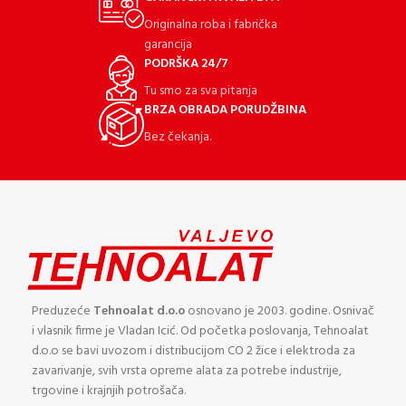
Originalna roba i fabrička
garancija
PODRŠKA 24/7
Tu smo za sva pitanja
BRZA OBRADA PORUDŽBINA
Bez čekanja.
Preduzeće
Tehnoalat d.o.o
osnovano je 2003. godine. Osnivač
i vlasnik firme je Vladan Icić. Od početka poslovanja, Tehnoalat
d.o.o se bavi uvozom i distribucijom CO 2 žice i elektroda za
zavarivanje, svih vrsta opreme alata za potrebe industrije,
trgovine i krajnjih potrošača.