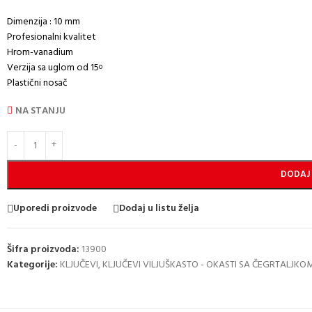
Dimenzija : 10 mm
Profesionalni kvalitet
Hrom-vanadium
Verzija sa uglom od 15
o
Plastični nosač
NA STANJU
DODAJ
Uporedi proizvode
Dodaj u listu želja
Šifra proizvoda:
13900
Kategorije:
KLJUČEVI
,
KLJUČEVI VILJUŠKASTO - OKASTI SA ČEGRTALJKO