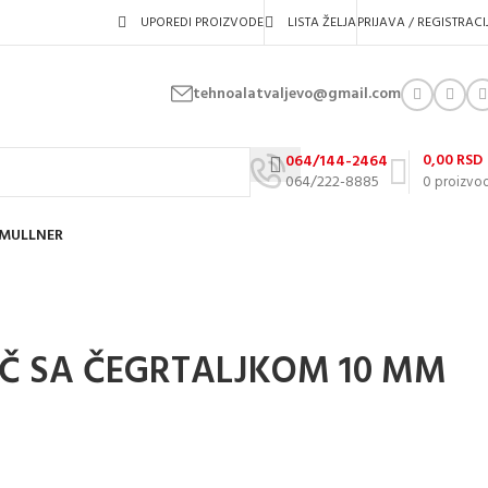
UPOREDI PROIZVODE
LISTA ŽELJA
PRIJAVA / REGISTRACI
tehnoalatvaljevo@gmail.com
0,00
RSD
064/144-2464
064/222-8885
0
proizvo
 MULLNER
UČ SA ČEGRTALJKOM 10 MM