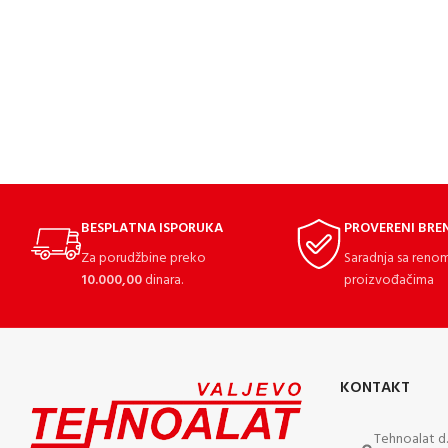
BESPLATNA ISPORUKA
PROVERENI BRE
Za porudžbine preko
Saradnja sa reno
10.000,00
dinara.
proizvođačima
KONTAKT
Tehnoalat d.