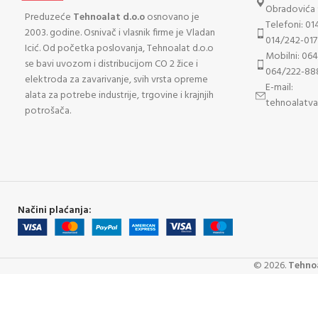
Obradovića 
Preduzeće
Tehnoalat d.o.o
osnovano je
Telefoni: 01
2003. godine. Osnivač i vlasnik firme je Vladan
014/242-017
Icić. Od početka poslovanja, Tehnoalat d.o.o
Mobilni: 06
se bavi uvozom i distribucijom CO 2 žice i
064/222-88
elektroda za zavarivanje, svih vrsta opreme
E-mail:
alata za potrebe industrije, trgovine i krajnjih
tehnoalatv
potrošača.
Načini plaćanja:
©
2026
.
Tehnoa