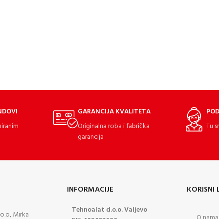
NDOVI
GARANCIJA KVALITETA
POD
miranim
Originalna roba i fabrička
Tu s
garancija
INFORMACIJE
KORISNI 
Tehnoalat d.o.o. Valjevo
o.o, Mirka
O nama