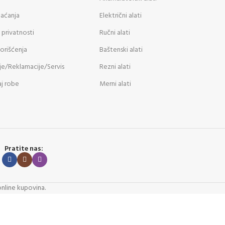
laćanja
Električni alati
 privatnosti
Ručni alati
korišćenja
Baštenski alati
je/Reklamacije/Servis
Rezni alati
j robe
Merni alati
Pratite nas:
online kupovina.