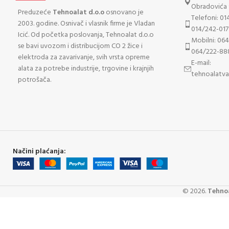
Obradovića 
Preduzeće
Tehnoalat d.o.o
osnovano je
Telefoni: 01
2003. godine. Osnivač i vlasnik firme je Vladan
014/242-017
Icić. Od početka poslovanja, Tehnoalat d.o.o
Mobilni: 06
se bavi uvozom i distribucijom CO 2 žice i
064/222-88
elektroda za zavarivanje, svih vrsta opreme
E-mail:
alata za potrebe industrije, trgovine i krajnjih
tehnoalatv
potrošača.
Načini plaćanja:
©
2026
.
Tehnoa