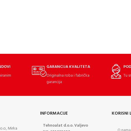
NDOVI
GARANCIJA KVALITETA
POD
miranim
Originalna roba i fabrička
Tu s
garancija
INFORMACIJE
KORISNI 
Tehnoalat d.o.o. Valjevo
o.o, Mirka
O nama