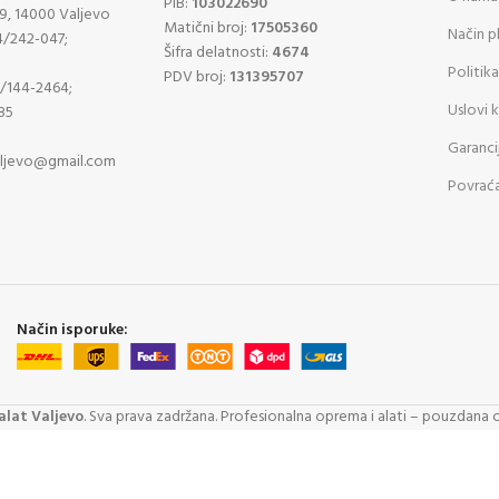
PIB:
103022690
9, 14000 Valjevo
Matični broj:
17505360
Način p
4/242-047;
Šifra delatnosti:
4674
Politika
PDV broj:
131395707
4/144-2464;
Uslovi 
85
Garanci
aljevo@gmail.com
Povraća
Način isporuke:
lat Valjevo
. Sva prava zadržana. Profesionalna oprema i alati – pouzdana 