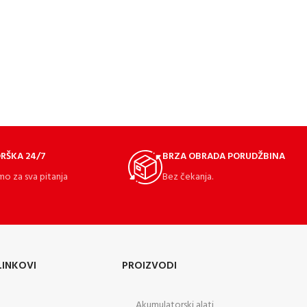
RŠKA 24/7
BRZA OBRADA PORUDŽBINA
mo za sva pitanja
Bez čekanja.
LINKOVI
PROIZVODI
Akumulatorski alati