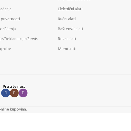
laćanja
Električni alati
 privatnosti
Ručni alati
korišćenja
Baštenski alati
je/Reklamacije/Servis
Rezni alati
j robe
Merni alati
Pratite nas:
online kupovina.