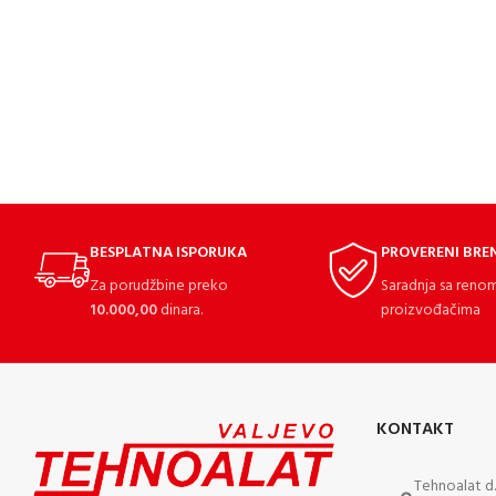
BESPLATNA ISPORUKA
PROVERENI BRE
Za porudžbine preko
Saradnja sa reno
10.000,00
dinara.
proizvođačima
KONTAKT
Tehnoalat d.