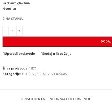
Sa ravnim glavama
Hromiran
NA STANJU
DODAJ
Uporedi proizvode
Dodaj u listu želja
Šifra proizvoda:
11174
Kategorije:
KLJUČEVI
,
KLJUČEVI VILJUŠKASTI
OPIS
DODATNE INFORMACIJE
O BRENDU