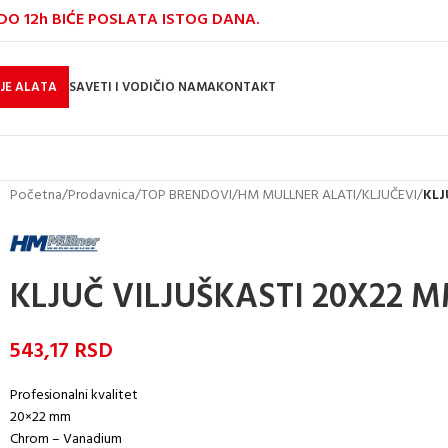
O 12h BIĆE POSLATA ISTOG DANA.
JE ALATA
SAVETI I VODIČI
O NAMA
KONTAKT
Početna
/
Prodavnica
/
TOP BRENDOVI
/
HM MULLNER ALATI
/
KLJUČEVI
/
KLJ
KLJUČ VILJUŠKASTI 20X22 
543,17
RSD
Profesionalni kvalitet
20×22 mm
Chrom – Vanadium