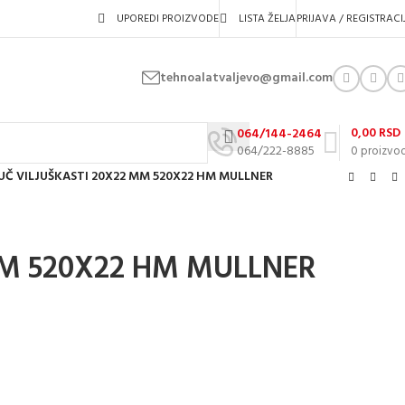
UPOREDI PROIZVODE
LISTA ŽELJA
PRIJAVA / REGISTRACI
tehnoalatvaljevo@gmail.com
0,00
RSD
064/144-2464
064/222-8885
0
proizvo
UČ VILJUŠKASTI 20X22 MM 520X22 HM MULLNER
MM 520X22 HM MULLNER