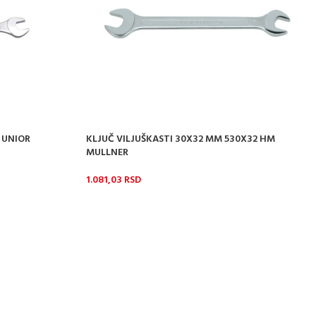
1 UNIOR
KLJUČ VILJUŠKASTI 30X32 MM 530X32 HM
MULLNER
1.081,03
RSD