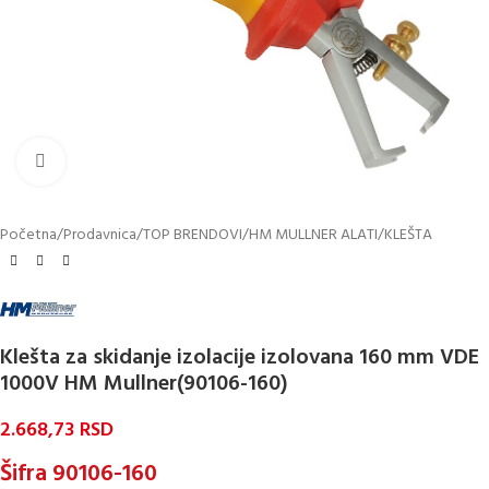
Kliknite za uvećanje
Početna
/
Prodavnica
/
TOP BRENDOVI
/
HM MULLNER ALATI
/
KLEŠTA
Klešta za skidanje izolacije izolovana 160 mm VDE
1000V HM Mullner(90106-160)
2.668,73
RSD
Šifra 90106-160