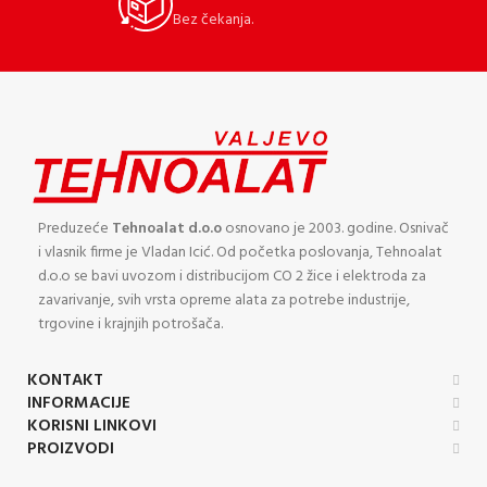
Bez čekanja.
Preduzeće
Tehnoalat d.o.o
osnovano je 2003. godine. Osnivač
i vlasnik firme je Vladan Icić. Od početka poslovanja, Tehnoalat
d.o.o se bavi uvozom i distribucijom CO 2 žice i elektroda za
zavarivanje, svih vrsta opreme alata za potrebe industrije,
trgovine i krajnjih potrošača.
KONTAKT
INFORMACIJE
KORISNI LINKOVI
PROIZVODI