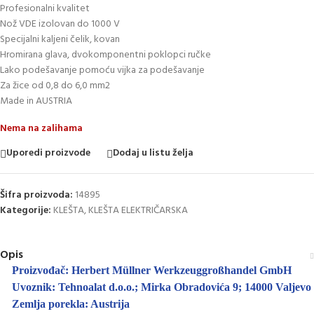
Profesionalni kvalitet
Nož VDE izolovan do 1000 V
Specijalni kaljeni čelik, kovan
Hromirana glava, dvokomponentni poklopci ručke
Lako podešavanje pomoću vijka za podešavanje
Za žice od 0,8 do 6,0 mm2
Made in AUSTRIA
Nema na zalihama
Uporedi proizvode
Dodaj u listu želja
Šifra proizvoda:
14895
Kategorije:
KLEŠTA
,
KLEŠTA ELEKTRIČARSKA
Opis
Proizvođač: Herbert Müllner Werkzeuggroßhandel GmbH
Uvoznik: Tehnoalat d.o.o.; Mirka Obradovića 9; 14000 Valjevo
Zemlja porekla: Austrija