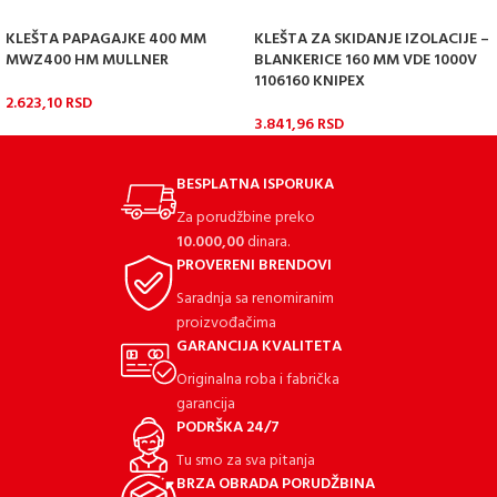
KLEŠTA PAPAGAJKE 400 MM
KLEŠTA ZA SKIDANJE IZOLACIJE –
MWZ400 HM MULLNER
BLANKERICE 160 MM VDE 1000V
1106160 KNIPEX
2.623,10
RSD
3.841,96
RSD
BESPLATNA ISPORUKA
Za porudžbine preko
10.000,00
dinara.
PROVERENI BRENDOVI
Saradnja sa renomiranim
proizvođačima
GARANCIJA KVALITETA
Originalna roba i fabrička
garancija
PODRŠKA 24/7
Tu smo za sva pitanja
BRZA OBRADA PORUDŽBINA