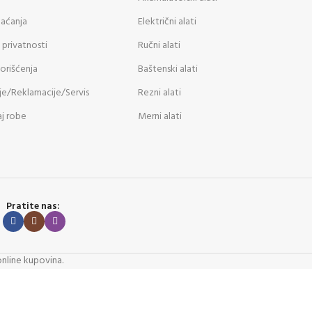
laćanja
Električni alati
 privatnosti
Ručni alati
korišćenja
Baštenski alati
je/Reklamacije/Servis
Rezni alati
j robe
Merni alati
Pratite nas:
online kupovina.