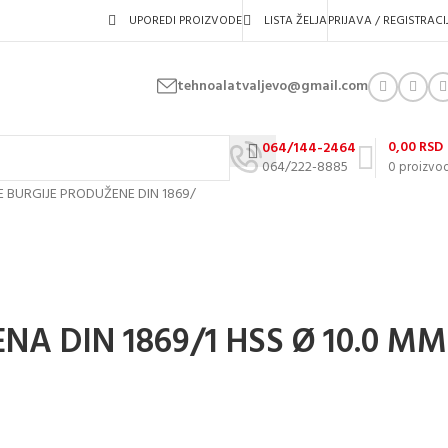
UPOREDI PROIZVODE
LISTA ŽELJA
PRIJAVA / REGISTRACI
tehnoalatvaljevo@gmail.com
0,00
RSD
064/144-2464
064/222-8885
0
proizvo
E BURGIJE PRODUŽENE DIN 1869
/
A DIN 1869/1 HSS Ø 10.0 MM