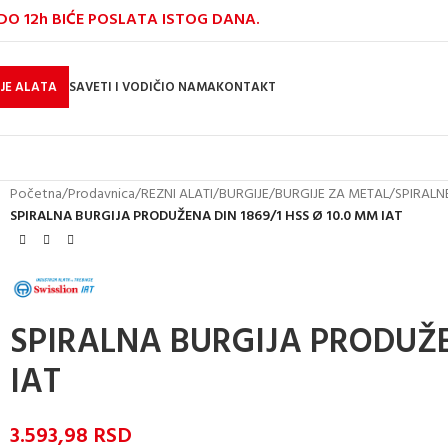
O 12h BIĆE POSLATA ISTOG DANA.
JE ALATA
SAVETI I VODIČI
O NAMA
KONTAKT
Početna
/
Prodavnica
/
REZNI ALATI
/
BURGIJE
/
BURGIJE ZA METAL
/
SPIRALN
SPIRALNA BURGIJA PRODUŽENA DIN 1869/1 HSS Ø 10.0 MM IAT
SPIRALNA BURGIJA PRODUŽEN
IAT
3.593,98
RSD