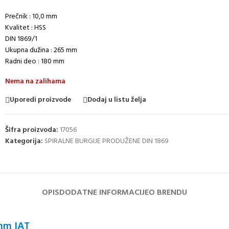
Prečnik : 10,0 mm
Kvalitet : HSS
DIN 1869/1
Ukupna dužina : 265 mm
Radni deo : 180 mm
Nema na zalihama
Uporedi proizvode
Dodaj u listu želja
Šifra proizvoda:
17056
Kategorija:
SPIRALNE BURGIJE PRODUŽENE DIN 1869
OPIS
DODATNE INFORMACIJE
O BRENDU
 mm IAT