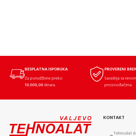
BESPLATNA ISPORUKA
PROVERENI BRE
Za porudžbine preko
Saradnja sa reno
10.000,00
dinara.
proizvođačima
KONTAKT
Tehnoalat d.