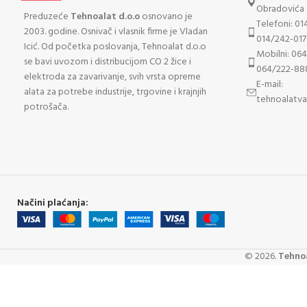
Obradovića 
Preduzeće
Tehnoalat d.o.o
osnovano je
Telefoni: 01
2003. godine. Osnivač i vlasnik firme je Vladan
014/242-017
Icić. Od početka poslovanja, Tehnoalat d.o.o
Mobilni: 06
se bavi uvozom i distribucijom CO 2 žice i
064/222-88
elektroda za zavarivanje, svih vrsta opreme
E-mail:
alata za potrebe industrije, trgovine i krajnjih
tehnoalatv
potrošača.
Načini plaćanja:
©
2026
.
Tehnoa