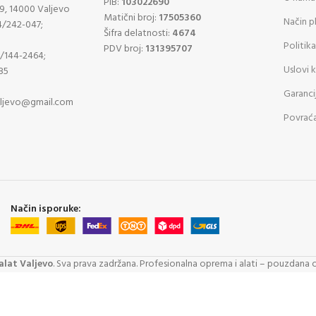
PIB:
103022690
9, 14000 Valjevo
Matični broj:
17505360
Način p
4/242-047;
Šifra delatnosti:
4674
Politika
PDV broj:
131395707
4/144-2464;
Uslovi 
85
Garanci
aljevo@gmail.com
Povraća
Način isporuke:
lat Valjevo
. Sva prava zadržana. Profesionalna oprema i alati – pouzdana 