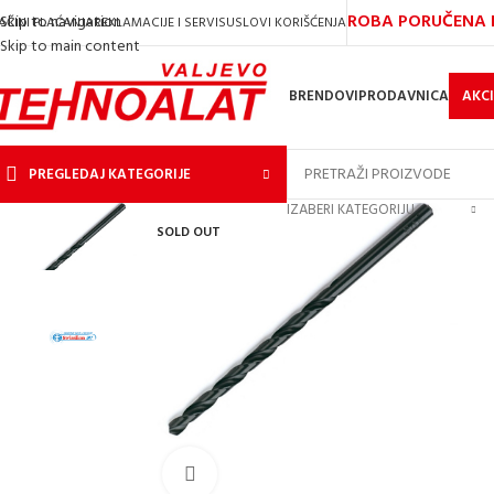
ROBA PORUČENA D
Skip to navigation
AČINI PLAĆANJA
REKLAMACIJE I SERVIS
USLOVI KORIŠĆENJA
Skip to main content
BRENDOVI
PRODAVNICA
AKCI
PREGLEDAJ KATEGORIJE
IZABERI KATEGORIJU
SOLD OUT
Kliknite za uvećanje