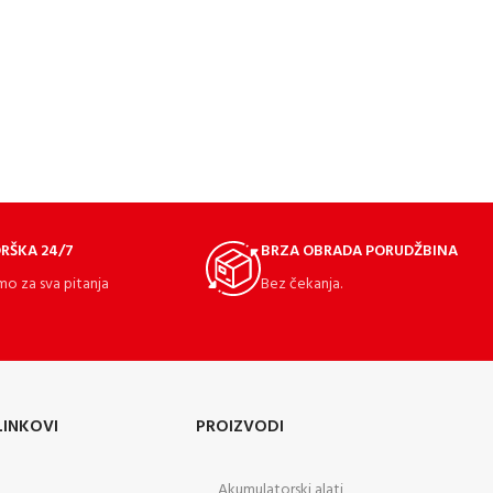
RŠKA 24/7
BRZA OBRADA PORUDŽBINA
mo za sva pitanja
Bez čekanja.
LINKOVI
PROIZVODI
Akumulatorski alati