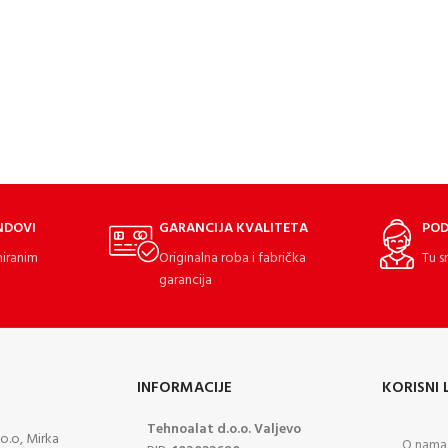
NDOVI
GARANCIJA KVALITETA
POD
miranim
Originalna roba i fabrička
Tu s
garancija
INFORMACIJE
KORISNI 
Tehnoalat d.o.o. Valjevo
o.o, Mirka
O nama